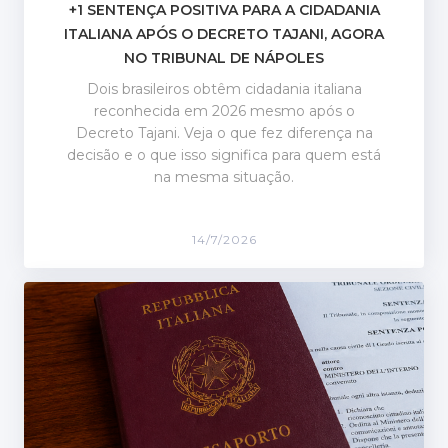
+1 SENTENÇA POSITIVA PARA A CIDADANIA
ITALIANA APÓS O DECRETO TAJANI, AGORA
NO TRIBUNAL DE NÁPOLES
Dois brasileiros obtêm cidadania italiana
reconhecida em 2026 mesmo após o
Decreto Tajani. Veja o que fez diferença na
decisão e o que isso significa para quem está
na mesma situação.
14/7/2026