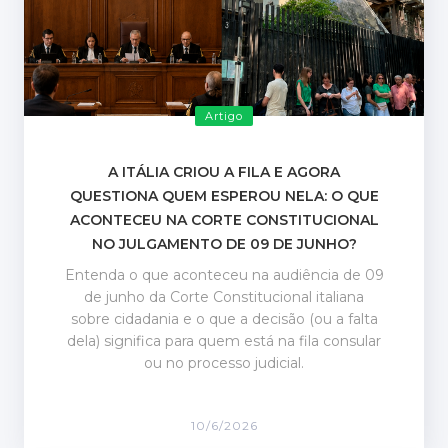
Artigo
A ITÁLIA CRIOU A FILA E AGORA
QUESTIONA QUEM ESPEROU NELA: O QUE
ACONTECEU NA CORTE CONSTITUCIONAL
NO JULGAMENTO DE 09 DE JUNHO?
Entenda o que aconteceu na audiência de 09
de junho da Corte Constitucional italiana
sobre cidadania e o que a decisão (ou a falta
dela) significa para quem está na fila consular
ou no processo judicial.
10/6/2026