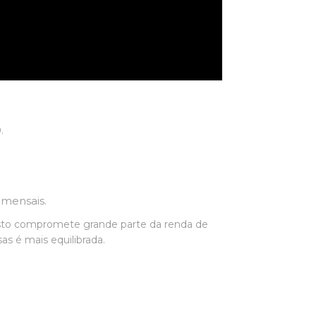
.
.
 mensais.
gasto compromete grande parte da renda de
sas é mais equilibrada.