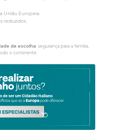
a União Europeia.
 reduzidos.
dade de escolha
: segurança para a família,
todo o continente.