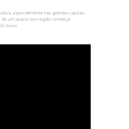
ativa, especialmente nas grandes capitais.
de um quarto em região central já
50 euros.