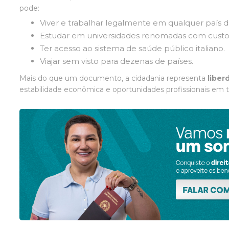
pode:
Viver e trabalhar legalmente em qualquer país d
Estudar em universidades renomadas com custos
Ter acesso ao sistema de saúde público italiano.
Viajar sem visto para dezenas de países.
Mais do que um documento, a cidadania representa
liber
estabilidade econômica e oportunidades profissionais em 