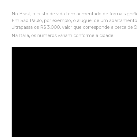
No Brasil, o custo de vida tem aumentado de forma signific
Em São Paulo, por exemplo, o aluguel de um apartamento 
ultrapassa os R$ 3.000, valor que corresponde a cerca de 5
Na Itália, os números variam conforme a cidade: