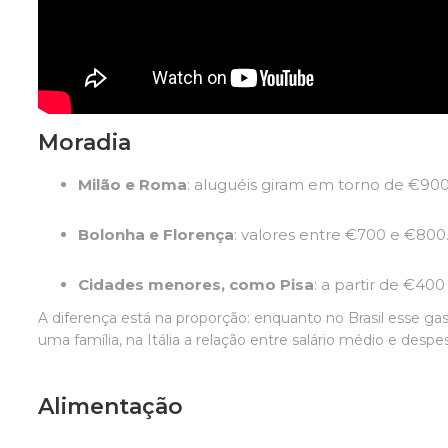
Moradia
Milão e Roma
: aluguéis giram em torno de €900
Bolonha e Florença
: valores entre €700 e €800
Cidades menores, como Pisa
: a partir de €400
A diferença está na proporção: enquanto no Brasil esse 
uma família, na Itália a relação entre salário médio e despe
Alimentação