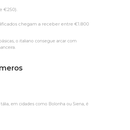
de €250).
ualificados chegam a receber entre €1.800
 básicas, o italiano consegue arcar com
anceira.
úmeros
Itália, em cidades como Bolonha ou Siena, é