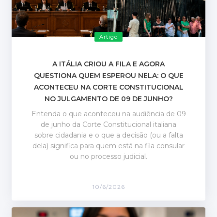
Artigo
A ITÁLIA CRIOU A FILA E AGORA
QUESTIONA QUEM ESPEROU NELA: O QUE
ACONTECEU NA CORTE CONSTITUCIONAL
NO JULGAMENTO DE 09 DE JUNHO?
Entenda o que aconteceu na audiência de 09
de junho da Corte Constitucional italiana
sobre cidadania e o que a decisão (ou a falta
dela) significa para quem está na fila consular
ou no processo judicial.
10/6/2026