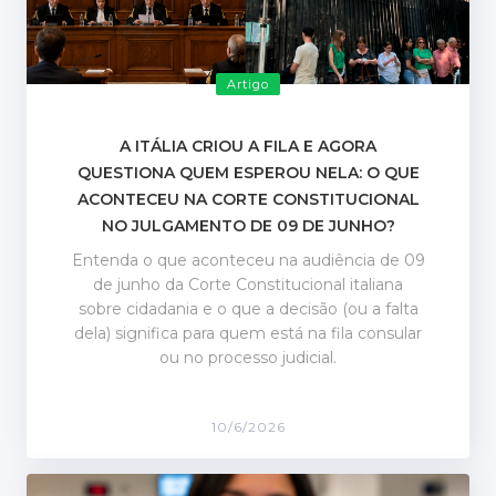
Artigo
A ITÁLIA CRIOU A FILA E AGORA
QUESTIONA QUEM ESPEROU NELA: O QUE
ACONTECEU NA CORTE CONSTITUCIONAL
NO JULGAMENTO DE 09 DE JUNHO?
Entenda o que aconteceu na audiência de 09
de junho da Corte Constitucional italiana
sobre cidadania e o que a decisão (ou a falta
dela) significa para quem está na fila consular
ou no processo judicial.
10/6/2026