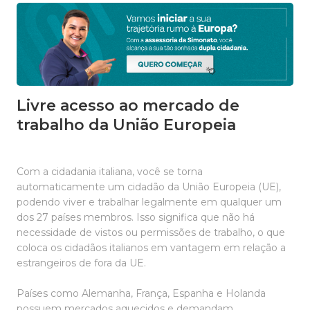
Livre acesso ao mercado de
trabalho da União Europeia
Com a cidadania italiana, você se torna
automaticamente um cidadão da União Europeia (UE),
podendo viver e trabalhar legalmente em qualquer um
dos 27 países membros. Isso significa que não há
necessidade de vistos ou permissões de trabalho, o que
coloca os cidadãos italianos em vantagem em relação a
estrangeiros de fora da UE.
Países como Alemanha, França, Espanha e Holanda
possuem mercados aquecidos e demandam