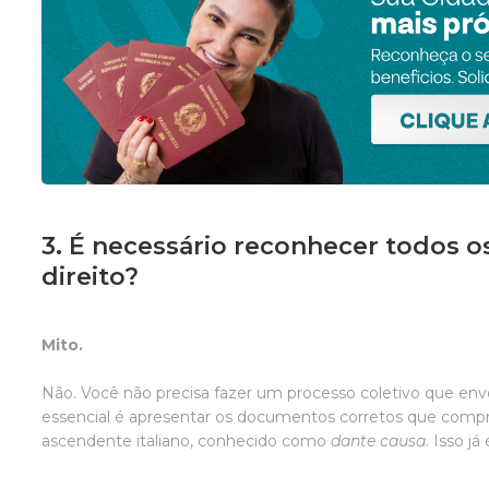
3. É necessário reconhecer todos o
direito?
Mito.
Não. Você não precisa fazer um processo coletivo que env
essencial é apresentar os documentos corretos que compr
ascendente italiano, conhecido como
dante causa
. Isso j