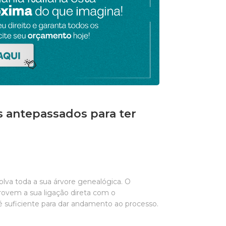
s antepassados para ter
olva toda a sua árvore genealógica. O
ovem a sua ligação direta com o
á é suficiente para dar andamento ao processo.