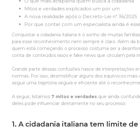
O que mais atrapalha quem busca a cidadania
Mitos e verdades explicados um por um
A nova realidade após o Decreto-Lei nº 36/2025
Por que contar com um especialista ainda é esse
Conquistar a cidadania italiana é o sonho de muitas famíli
para esse reconhecimento nem sempre é claro. Além da bu
quem está começando o processo costuma ser a desinform
conta de conteúdos rasos e fake news que circulam pela in
Grande parte dessas confusões nasce de interpretações e
normas. Por isso, desmistificar alguns dos equívocos ma
seguir uma trajetória segura e eficiente até o reconhecimen
A seguir, listamos
7 mitos e verdades
que ainda confunde
deles pode influenciar diretamente no seu processo:
1. A cidadania italiana tem limite d