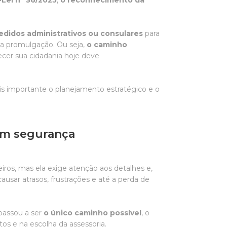
Lei nº 36/2025
,
o reconhecimento da
edidos administrativos ou consulares
para
ua promulgação. Ou seja,
o caminho
cer sua cidadania hoje deve
s importante o planejamento estratégico e o
com segurança
leiros, mas ela exige atenção aos detalhes e,
ausar atrasos, frustrações e até a perda de
 passou a ser
o único caminho possível
, o
s e na escolha da assessoria.