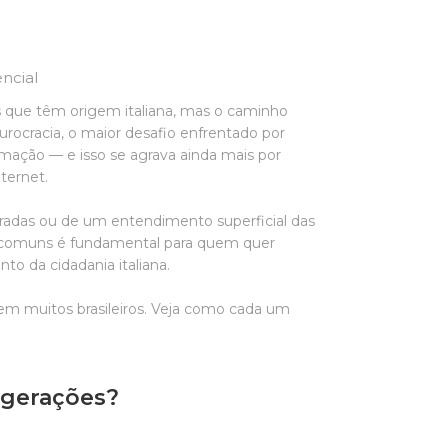
ncial
as que têm origem italiana, mas o caminho
rocracia, o maior desafio enfrentado por
ação — e isso se agrava ainda mais por
ternet.
rradas ou de um entendimento superficial das
is comuns é fundamental para quem quer
to da cidadania italiana.
m muitos brasileiros. Veja como cada um
e gerações?