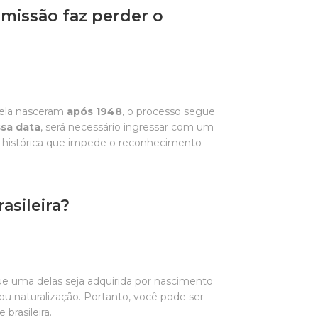
smissão faz perder o
 dela nasceram
após 1948
, o processo segue
sa data
, será necessário ingressar com um
ão histórica que impede o reconhecimento
asileira?
ue uma delas seja adquirida por nascimento
ou naturalização. Portanto, você pode ser
brasileira.