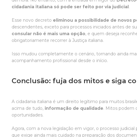
demora. No entanto, com a entrada em vigor do
Decreto-
cidadania italiana só pode ser feito por via judicial
.
Esse novo decreto
eliminou a possibilidade de novos p
descendentes, exceto para processos iniciados antes de s
consular não é mais uma opção
, e quem deseja reconhe
obrigatoriamente recorrer à Justiça italiana.
Isso mudou completamente o cenário, tornando ainda mai
acompanhamento profissional desde o início.
Conclusão: fuja dos mitos e siga 
A cidadania italiana é um direito legítimo para muitos brasi
acima de tudo,
informação de qualidade
. Mitos podem c
oportunidades.
Agora, com a nova legislação em vigor, o processo judicial
que exige ainda mais cuidado na preparação dos documento