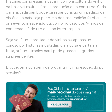
Histórias como essas mostram como a cultura do vinho
na Itália vai muito além da produção e do consumo. Cada
garrafa, cada barril, pode carregar consigo um pedaço da
história do país, seja por meio de uma tradição familiar, de
um evento inesperado ou, como no caso dos “vinhos de
condenados”, de um destino interrompido.
Seja você um apreciador de vinhos ou apenas um
curioso por histórias inusitadas, uma coisa é certa: na
Itália, até um simples barril pode guardar segredos
surpreendentes.
E você, teria coragem de provar um vinho esquecido por
séculos?