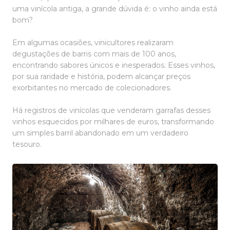
uma vinícola antiga, a grande dúvida é: o vinho ainda está
bom?
Em algumas ocasiões, vinicultores realizaram
degustações de barris com mais de 100 anos,
encontrando sabores únicos e inesperados. Esses vinhos,
por sua raridade e história, podem alcançar preços
exorbitantes no mercado de colecionadores.
Há registros de vinícolas que venderam garrafas desses
vinhos esquecidos por milhares de euros, transformando
um simples barril abandonado em um verdadeiro
tesouro.