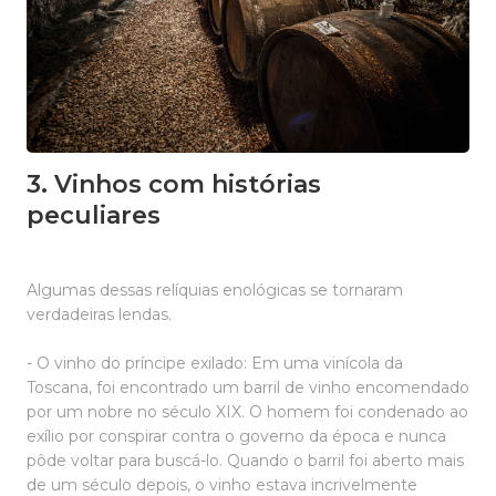
3. Vinhos com histórias
peculiares
Algumas dessas relíquias enológicas se tornaram
verdadeiras lendas.
- O vinho do príncipe exilado: Em uma vinícola da
Toscana, foi encontrado um barril de vinho encomendado
por um nobre no século XIX. O homem foi condenado ao
exílio por conspirar contra o governo da época e nunca
pôde voltar para buscá-lo. Quando o barril foi aberto mais
de um século depois, o vinho estava incrivelmente