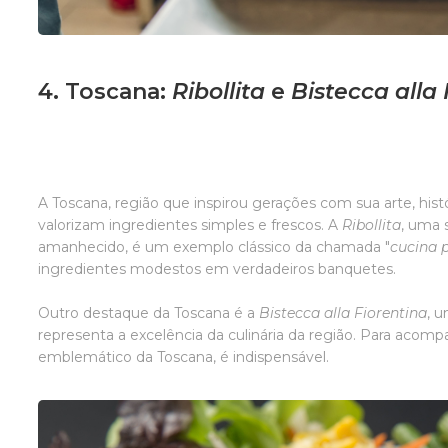
4. Toscana:
Ribollita
e
Bistecca alla 
A Toscana, região que inspirou gerações com sua arte, histó
valorizam ingredientes simples e frescos. A
Ribollita
, uma 
amanhecido, é um exemplo clássico da chamada "
cucina 
ingredientes modestos em verdadeiros banquetes.
Outro destaque da Toscana é a
Bistecca alla Fiorentina
, 
representa a excelência da culinária da região. Para aco
emblemático da Toscana, é indispensável.