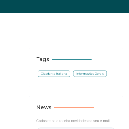
Tags
Cidadania Italiana
Informações Gerais
News
Cadastre-se e receba novidades no seu e-mail