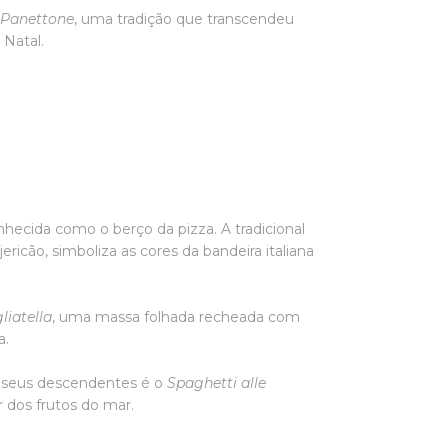
o
Panettone
, uma tradição que transcendeu
 Natal.
hecida como o berço da pizza. A tradicional
icão, simboliza as cores da bandeira italiana
liatella
, uma massa folhada recheada com
ha.
 e seus descendentes é o
Spaghetti alle
r dos frutos do mar.