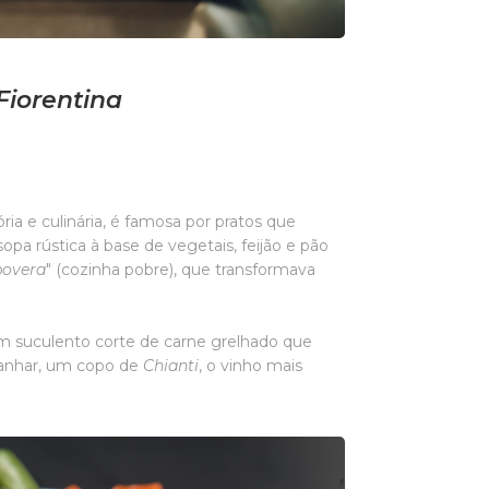
Fiorentina
ria e culinária, é famosa por pratos que
sopa rústica à base de vegetais, feijão e pão
povera
" (cozinha pobre), que transformava
um suculento corte de carne grelhado que
mpanhar, um copo de
Chianti
, o vinho mais