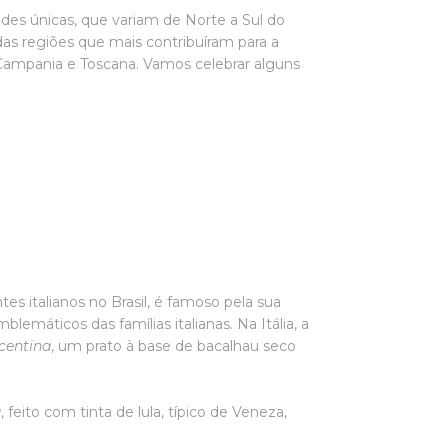
dades únicas, que variam de Norte a Sul do
 das regiões que mais contribuíram para a
 Campania e Toscana. Vamos celebrar alguns
es italianos no Brasil, é famoso pela sua
emáticos das famílias italianas. Na Itália, a
icentina
, um prato à base de bacalhau seco
a
, feito com tinta de lula, típico de Veneza,