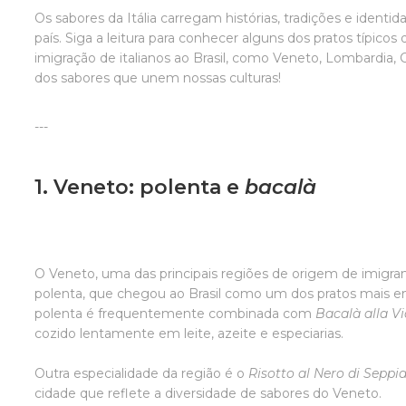
Os sabores da Itália carregam histórias, tradições e identi
país. Siga a leitura para conhecer alguns dos pratos típicos
imigração de italianos ao Brasil, como Veneto, Lombardia,
dos sabores que unem nossas culturas!
---
1. Veneto: polenta e
bacalà
O Veneto, uma das principais regiões de origem de imigrant
polenta, que chegou ao Brasil como um dos pratos mais embl
polenta é frequentemente combinada com
Bacalà alla V
cozido lentamente em leite, azeite e especiarias.
Outra especialidade da região é o
Risotto al Nero di Seppi
cidade que reflete a diversidade de sabores do Veneto.