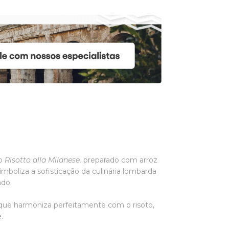
so
Risotto alla Milanese,
preparado com arroz
imboliza a sofisticação da culinária lombarda
undo.
 que harmoniza perfeitamente com o risoto,
e.