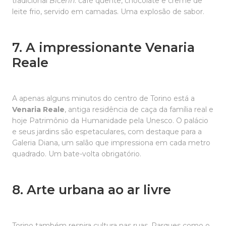
tradicional
Bicerin
: café quente, chocolate e creme de
leite frio, servido em camadas. Uma explosão de sabor.
7. A impressionante Venaria
Reale
A apenas alguns minutos do centro de Torino está a
Venaria Reale
, antiga residência de caça da família real e
hoje Patrimônio da Humanidade pela Unesco. O palácio
e seus jardins são espetaculares, com destaque para a
Galeria Diana, um salão que impressiona em cada metro
quadrado. Um bate-volta obrigatório.
8. Arte urbana ao ar livre
Torino também respira cultura nas ruas. Parques como o