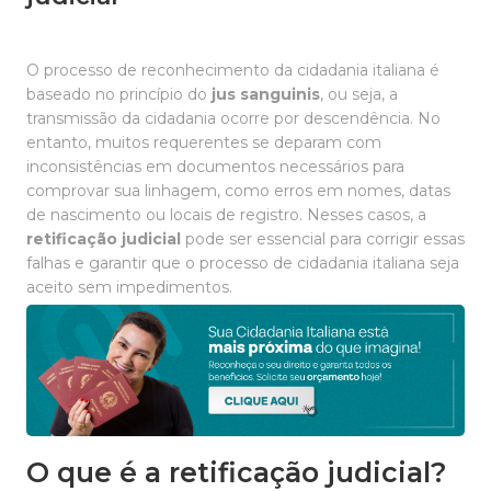
O processo de reconhecimento da cidadania italiana é
baseado no princípio do
jus sanguinis
, ou seja, a
transmissão da cidadania ocorre por descendência. No
entanto, muitos requerentes se deparam com
inconsistências em documentos necessários para
comprovar sua linhagem, como erros em nomes, datas
de nascimento ou locais de registro. Nesses casos, a
retificação judicial
pode ser essencial para corrigir essas
falhas e garantir que o processo de cidadania italiana seja
aceito sem impedimentos.
O que é a retificação judicial?